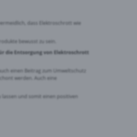
vermeidlich, dass Elektroschrott wie
rodukte bewusst zu sein.
für die Entsorgung von Elektroschrott
 auch einen Beitrag zum Umweltschutz
schont werden. Auch eine
 lassen und somit einen positiven