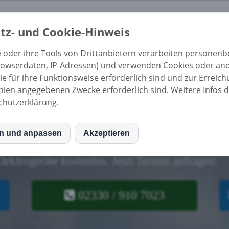
stungen
Deutschlandweit
Ratgeber
Zertifikat
Kontak
tz- und Cookie-Hinweis
 oder ihre Tools von Drittanbietern verarbeiten personen
Browserdaten, IP-Adressen) und verwenden Cookies oder an
e für ihre Funktionsweise erforderlich sind und zur Erreich
inien angegebenen Zwecke erforderlich sind. Weitere Infos d
chutzerklärung
.
g in Jena
en und anpassen
Akzeptieren
S
Elektrogeräte kostenlos.
Jetzt Termin anfragen:
mo (Piwik)
02330 / 910 7023
le Fonts