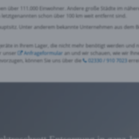
eben über 111.000 Einwohner. Andere große Städte im nähe
n letztgenannten schon über 100 km weit entfernt sind.
Hauptsitz. Unter anderem bekannte Unternehmen aus dem Be
geräte in Ihrem Lager, die nicht mehr benötigt werden und
er unser
Anfrageformular
an und wir schauen, wie wir Ihn
evorzugen, können Sie uns über die
02330 / 910 7023
erre