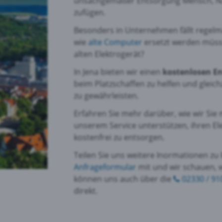
unsachgemäßer Entsorgung Mensch, Na
zufügen.
Besonders in Unternehmen fällt regelmä
wie
alte Computer
ersetzt werden müsse
alten Elektrogerät?
In Jena bieten wir einen
kostenlosen En
beim Platzschaffen zu helfen und gleic
zu gewährleisten.
Erfahren Sie mehr darüber, wie wir Sie
unserem Service unterstützen, ihren El
kostenfrei zu entsorgen.
Teilen Sie uns weitere Inormationen zu
Anfrageformular
mit und wir schauen, w
können uns auch über die
02330 / 91
direkt.