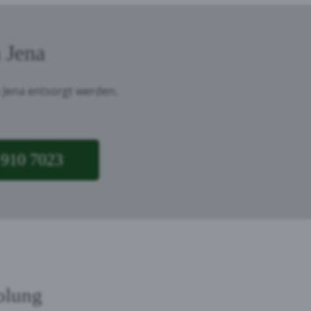
 Jena
 Jena entsorgt werden.
 910 7023
olung