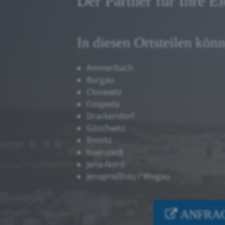
Der Partner für Ihre E
In diesen Ortsteilen kön
Ammerbach
Burgau
Closewitz
Cospeda
Drackendorf
Göschwitz
Ilmnitz
Isserstedt
Jena-Nord
Jenaprießnitz / Wogau
ANFRAG