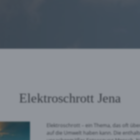
eptieren
Elektroschrott Jena
Elektroschrott – ein Thema, das oft üb
auf die Umwelt haben kann. Die enthalt