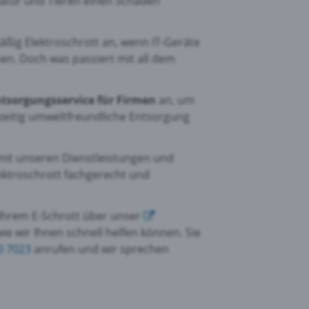
tur und Tieren einen Schaden
ßig Elektroschrott an, wenn IT-Geräte
n. Doch was passiert mit all dem
tsorgungsservice für Firmen
an, um
hzeitig umweltfreundliche Entsorgung
 mit unseren Dienstleistungen und
ektroschrott fachgerecht und
 Ihrem E-Schrott über unser
ie wir Ihnen schnell helfen können. Sie
0 7023
anrufen und wir sprechen