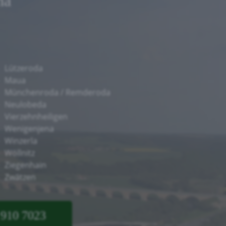
na
Lützeroda
Maua
Münchenroda / Remderoda
Neulobeda
Vierzehnheiligen
Wenigenjena
Winzerla
Wöllnitz
Ziegenhain
Zwätzen
 910 7023