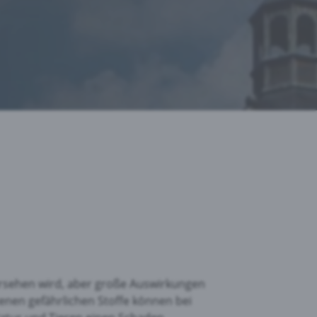
ersehen wird, aber große Auswirkungen
enen gefährlichen Stoffe können bei