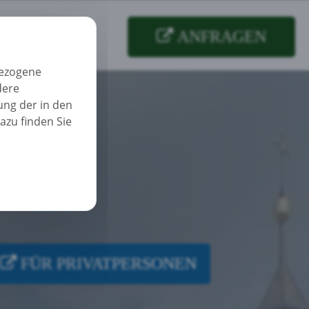
t
ANFRAGEN
bezogene
dere
ung der in den
azu finden Sie
FÜR PRIVATPERSONEN