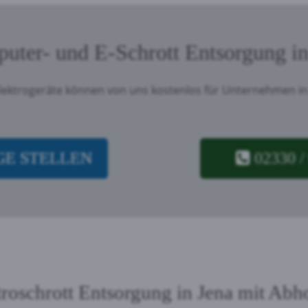
uter- und E-Schrott Entsorgung in
lektrogeräte können von uns kostenlos für Unternehmen in
E STELLEN
02330 /
troschrott Entsorgung in Jena mit Abh