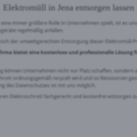
Elektromüll in Jena entsorgen lassen
e eine immer größere Rolle in Unternehmen spielt, ist es un
ogeräte regelmäßig anfallen.
, sich der umweltgerechten Entsorgung dieser Elektromüll-P
firma bietet eine kostenlose und professionelle Lösung 
ung können Unternehmen nicht nur Platz schaffen, sondern
-Schrott ordnungsgemäß recycelt wird und so Ressourcen ge
g des Datenschutzes ist mit uns möglich.
ren Elektroschrott fachgerecht und kostenfrei entsorgen zu