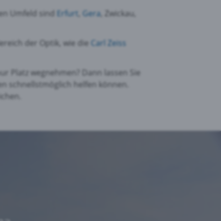
ren Umfeld sind
Erfurt
,
Gera
, Zwickau,
reich der Optik, wie die
Carl Zeiss
 nur Platz wegnehmen? Dann lassen Sie
en schnellstmöglich helfen können.
ichen.