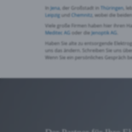
In
Jena
, der Großstadt in
Thüringen
, l
Leipzig
und
Chemnitz
, wobei die beide
Viele große Firmen haben hier ihren 
Meditec AG
oder die
Jenoptik AG
.
Haben Sie alte zu entsorgende Elektro
uns das ändern. Schreiben Sie uns üb
Wenn Sie ein persönliches Gespräch b