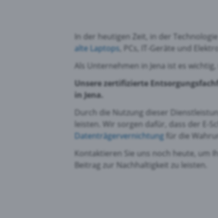
In der heutigen Zeit, in der Technologi
alte Laptops
, PCs, IT-Geräte und Elektr
Als Unternehmen in Jena ist es wichtig
Unsere zertifizierte Entsorgungsfach
in Jena.
Durch die Nutzung dieser Dienstleist
leisten. Wir sorgen dafür, dass der E
Datenträgervernichtung
für die Wahrun
Kontaktieren Sie uns noch heute, um Ih
Beitrag zur Nachhaltigkeit zu leisten.