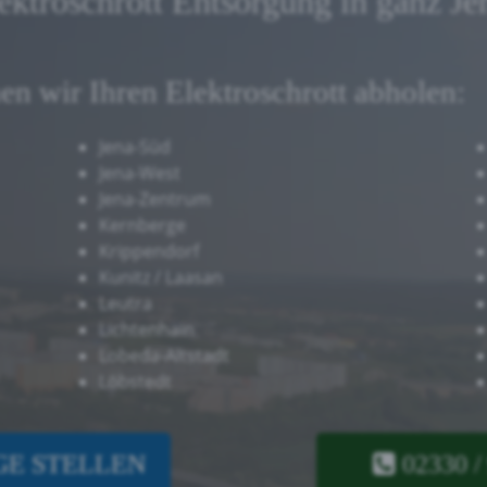
lektroschrott Entsorgung in ganz Je
nen wir Ihren Elektroschrott abholen:
Jena-Süd
Jena-West
Jena-Zentrum
Kernberge
Krippendorf
Kunitz / Laasan
Leutra
Lichtenhain
Lobeda-Altstadt
Löbstedt
E STELLEN
02330 /