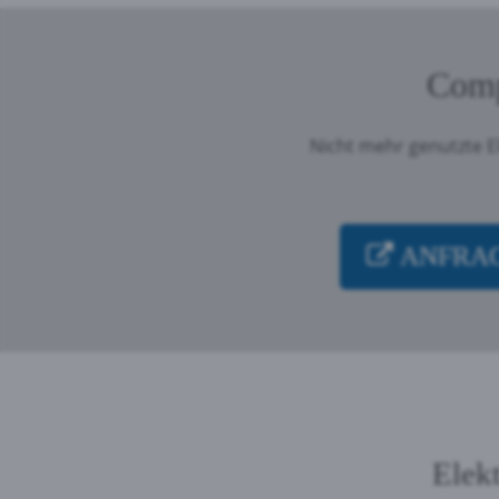
Comp
Nicht mehr genutzte E
ANFRAG
Elek